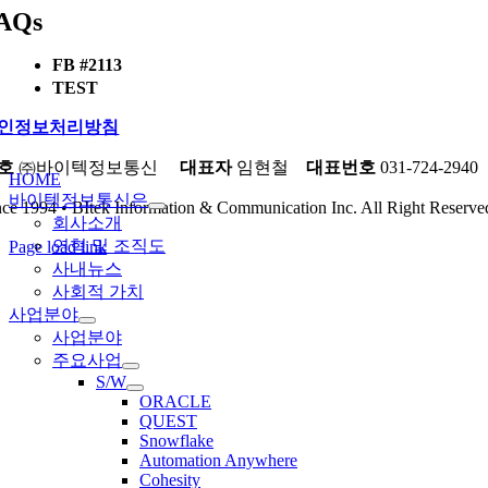
AQs
Skip
to
content
FB #2113
TEST
인정보처리방침
gle
호
㈜바이텍정보통신
대표자
임현철
대표번호
031-724-2940
gation
HOME
바이텍정보통신은
nce 1994 • BItek Information & Communication Inc. All Right Reserv
회사소개
연혁 및 조직도
Page load link
Go
사내뉴스
to
사회적 가치
Top
사업분야
사업분야
주요사업
S/W
ORACLE
QUEST
Snowflake
Automation Anywhere
Cohesity