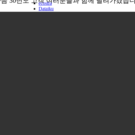
음 30년도 고객 여러분들과 함께 달려가겠습니
ecostra
Dataiku
Mendix
VMware
Hyper-V
Confluent
H/W
HPE
SI/SM
해외 ODA
사람들
사람들
채용공고
복지제도
교육센터
교육센터
교육일정
교육문의
자료실
고객문의