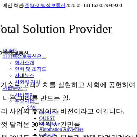
Skip
메인 화면
(주)바이텍정보통신
2026-05-14T16:00:29+09:00
to
content
otal Solution Provider
gle
gation
HOME
이텍정보통신
바이텍정보통신은
회사소개
연혁 및 조직도
사내뉴스
사회적 가치
T기술로 고객가치를 실현하고 사회에 공헌하여
사업분야
사업분야
 나은 미래를 만드는 일.
주요사업
S/W
리 사업의 본질이자 비전이라고 여깁니다.
ORACLE
QUEST
껏 달려온 30년의 시간만큼
Snowflake
Automation Anywhere
Cohesity