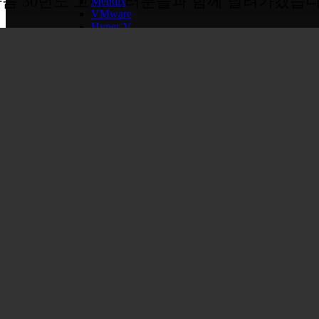
음 30년도 고객 여러분들과 함께 달려가겠습니
Mendix
VMware
Hyper-V
Confluent
H/W
HPE
SI/SM
해외 ODA
사람들
사람들
채용공고
복지제도
교육센터
교육센터
교육일정
교육문의
자료실
고객문의