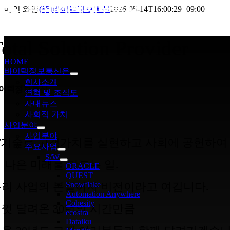
Skip
메인 화면
(주)바이텍정보통신
2026-05-14T16:00:29+09:00
to
content
otal Solution Provider
gle
gation
HOME
바이텍정보통신은
회사소개
이텍정보통신
연혁 및 조직도
사내뉴스
사회적 가치
사업분야
사업분야
T기술로 고객가치를 실현하고 사회에 공헌하여
주요사업
S/W
 나은 미래를 만드는 일.
ORACLE
QUEST
리 사업의 본질이자 비전이라고 여깁니다.
Snowflake
Automation Anywhere
Cohesity
껏 달려온 30년의 시간만큼
ecostra
Dataiku