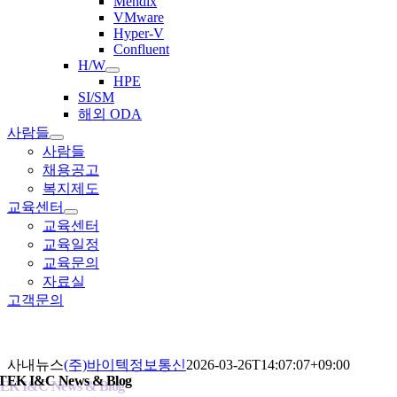
Mendix
VMware
Hyper-V
Confluent
H/W
HPE
SI/SM
해외 ODA
사람들
사람들
채용공고
복지제도
교육센터
교육센터
교육일정
교육문의
자료실
고객문의
사내뉴스
(주)바이텍정보통신
2026-03-26T14:07:07+09:00
TEK I&C
News & Blog