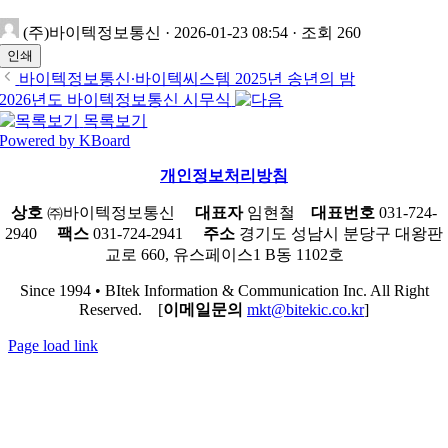
(주)바이텍정보통신
·
2026-01-23 08:54
·
조회 260
인쇄
바이텍정보통신∙바이텍씨스템 2025년 송년의 밤
2026년도 바이텍정보통신 시무식
목록보기
Powered by KBoard
개인정보처리방침
상호
㈜바이텍정보통신
대표자
임현철
대표번호
031-724-
2940
팩스
031-724-2941
주소
경기도 성남시 분당구 대왕판
교로 660, 유스페이스1 B동 1102호
Since 1994 • BItek Information & Communication Inc. All Right
Reserved. [
이메일문의
mkt@bitekic.co.kr
]
Page load link
Go
to
Top