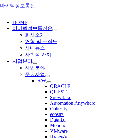
Skip
to
gle
content
gation
HOME
바이텍정보통신은
회사소개
연혁 및 조직도
사내뉴스
사회적 가치
사업분야
사업분야
주요사업
S/W
ORACLE
QUEST
Snowflake
Automation Anywhere
Cohesity
ecostra
Dataiku
Mendix
VMware
Hyper-V