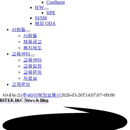
Confluent
H/W
HPE
SI/SM
해외 ODA
사람들
사람들
채용공고
복지제도
교육센터
교육센터
교육일정
교육문의
자료실
고객문의
사내뉴스
(주)바이텍정보통신
2026-03-26T14:07:07+09:00
BITEK I&C
News & Blog